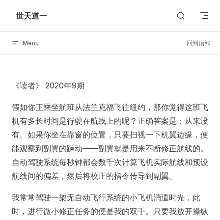
Skip to content
世天道一
Menu
回到顶部
《读者》 2020年9期
假如你正乘坐航班从法兰克福飞往纽约，那你觉得这班飞
机有多长时间是行驶在航线上的呢？正确答案是：从来没
有。如果你坐在靠窗的位置，只要扫视一下机翼边缘，便
能观察到副翼的躁动——副翼就是用来不断修正航线的。
自动驾驶系统每秒钟都会数千次计算飞机实际航线和预设
航线间的偏差，然后将校正的指令传导到副翼。
我常常驾驶一架无自动飞行系统的小飞机消遣时光，此
时，进行微小修正任务的便是我的双手。只要我放开操纵